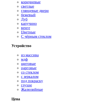
коричневые
светлые
глянцевые двери
бежевый
Дуб
капучино
венге
Цветные
С чёрным стеклом
Устройство
из массива
мдф
щитовые
царговые
со стеклом
с зеркалом
под покраску
глухие
Жалюзийные
Цена