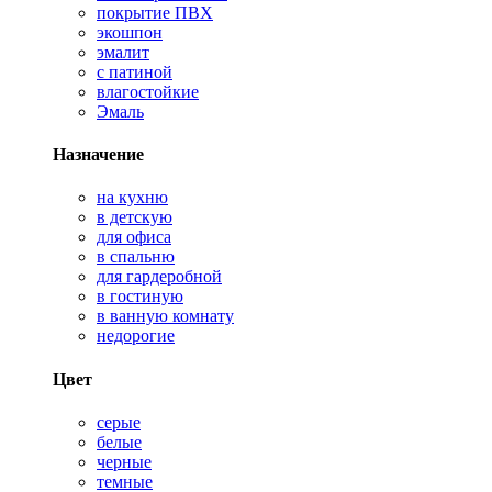
покрытие ПВХ
экошпон
эмалит
с патиной
влагостойкие
Эмаль
Назначение
на кухню
в детскую
для офиса
в спальню
для гардеробной
в гостиную
в ванную комнату
недорогие
Цвет
серые
белые
черные
темные