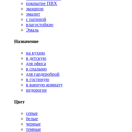
покрытие ПВХ
экошпон
эмалит
с патиной
влагостойкие
Эмаль
Назначение
на кухню
в детскую
для офиса
в спальню
для гардеробной
в гостиную
в ванную комнату
недорогие
Цвет
серые
белые
черные
темные