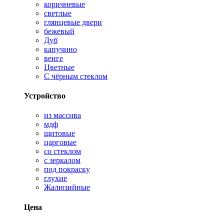
коричневые
светлые
глянцевые двери
бежевый
Дуб
капучино
венге
Цветные
С чёрным стеклом
Устройство
из массива
мдф
щитовые
царговые
со стеклом
с зеркалом
под покраску
глухие
Жалюзийные
Цена