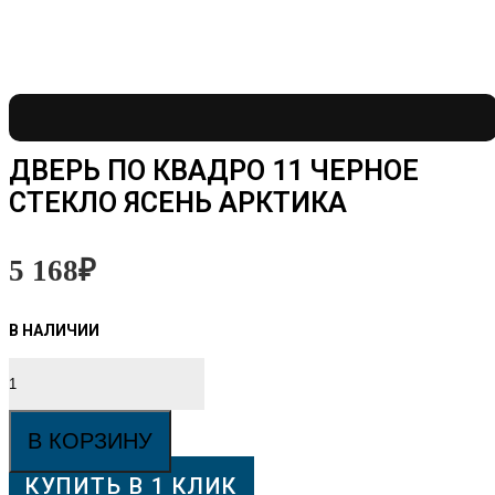
ДВЕРЬ ПО КВАДРО 11 ЧЕРНОЕ
СТЕКЛО ЯСЕНЬ АРКТИКА
5 168
₽
Количество
товара
Дверь
ПО
В КОРЗИНУ
Квадро
11
КУПИТЬ В 1 КЛИК
черное