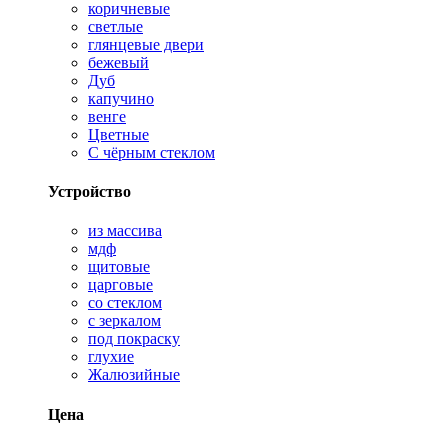
коричневые
светлые
глянцевые двери
бежевый
Дуб
капучино
венге
Цветные
С чёрным стеклом
Устройство
из массива
мдф
щитовые
царговые
со стеклом
с зеркалом
под покраску
глухие
Жалюзийные
Цена