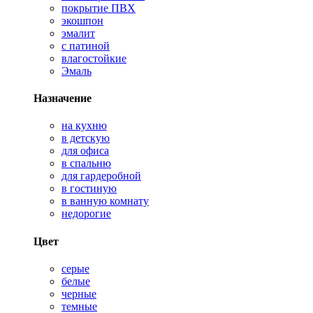
покрытие ПВХ
экошпон
эмалит
с патиной
влагостойкие
Эмаль
Назначение
на кухню
в детскую
для офиса
в спальню
для гардеробной
в гостиную
в ванную комнату
недорогие
Цвет
серые
белые
черные
темные