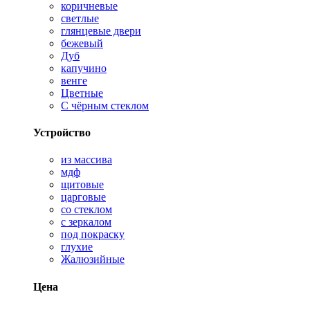
коричневые
светлые
глянцевые двери
бежевый
Дуб
капучино
венге
Цветные
С чёрным стеклом
Устройство
из массива
мдф
щитовые
царговые
со стеклом
с зеркалом
под покраску
глухие
Жалюзийные
Цена