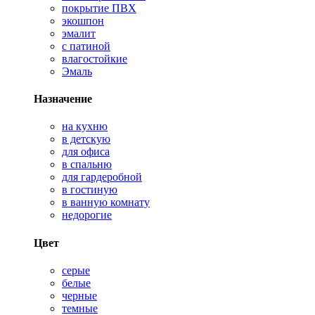
покрытие ПВХ
экошпон
эмалит
с патиной
влагостойкие
Эмаль
Назначение
на кухню
в детскую
для офиса
в спальню
для гардеробной
в гостиную
в ванную комнату
недорогие
Цвет
серые
белые
черные
темные