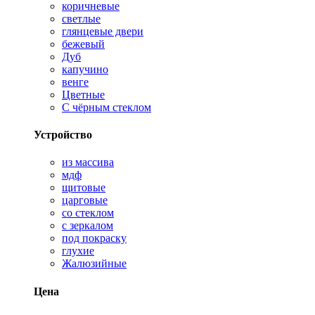
коричневые
светлые
глянцевые двери
бежевый
Дуб
капучино
венге
Цветные
С чёрным стеклом
Устройство
из массива
мдф
щитовые
царговые
со стеклом
с зеркалом
под покраску
глухие
Жалюзийные
Цена