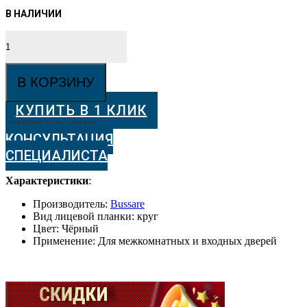
Количество
товара
Дверные
ручки
В КОРЗИНУ
BUSSARE
CENTRO
КУПИТЬ В 1 КЛИК
A-
11-
АРТИКУЛ:
21810
50
КОНСУЛЬТАЦИЯ
BLACK
СПЕЦИАЛИСТА
Чёрный
Характеристики
:
Производитель:
Bussare
Вид лицевой планки: круг
Цвет: Чёрный
Применение: Для межкомнатных и входных дверей