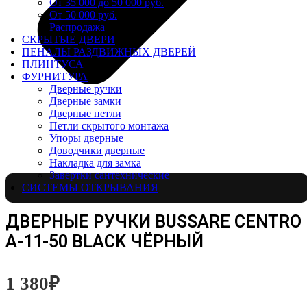
От 35 000 до 50 000 руб.
От 50 000 руб.
Распродажа
СКРЫТЫЕ ДВЕРИ
ПЕНАЛЫ РАЗДВИЖНЫХ ДВЕРЕЙ
ПЛИНТУСА
ФУРНИТУРА
Дверные ручки
Дверные замки
Дверные петли
Петли скрытого монтажа
Упоры дверные
Доводчики дверные
Накладка для замка
Завертки сантехнические
СИСТЕМЫ ОТКРЫВАНИЯ
ДВЕРНЫЕ РУЧКИ BUSSARE CENTRO
A-11-50 BLACK ЧЁРНЫЙ
1 380
₽