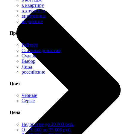
в квартиру
в хрущёвку
внутренние
недорогие
Производитель
Райтвер
Стальная династия
Сударь
Выбор
Дива
российские
Цвет
Черные
Серые
Цена
Недорогие до 20 000 руб.
От 20 000 до 35 000 руб.