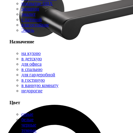
покрытие ПВХ
экошпон
эмалит
с патиной
влагостойкие
Эмаль
Назначение
на кухню
в детскую
для офиса
в спальню
для гардеробной
в гостиную
в ванную комнату
недорогие
Цвет
серые
белые
черные
темные