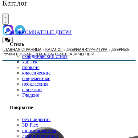
Каталог
МЕЖКОМНАТНЫЕ ДВЕРИ
Стиль
ГЛАВНАЯ СТРАНИЦА
»
КАТАЛОГ
»
ДВЕРНАЯ ФУРНИТУРА
»
ДВЕРНЫЕ
РУЧКИ BUSSARE CENTRO A-11-50 BLACK ЧЁРНЫЙ
скандинавский стиль
хай тек
прованс
классические
современные
неоклассика
с врезкой
Гладкие
Покрытие
без покрытия
3D Flex
шпонированные
ламинированные