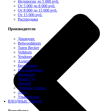
Недорогие до 5 000 руб.
От 5 000 до 8 000 руб.
От 8 000 до 15 000 руб.
От 15 000 руб.
Распродажа
Производители
Дримдорс
Belwooddoors
Turen Becker
Velldoris
Yesdoors
Аэлита
Бюджетные
Владимирские
Волжские
Двери Гуд
ДвериЯ
Дубрава Сибирь
Лорд
Ульяновские
ВХОДНЫЕ ДВЕРИ
Устройство