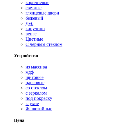
коричневые
светлые
глянцевые двери
бежевый
Дуб
капучино
венге
Цветные
С чёрным стеклом
Устройство
из массива
мдф
щитовые
царговые
со стеклом
с зеркалом
под покраску
глухие
Жалюзийные
Цена