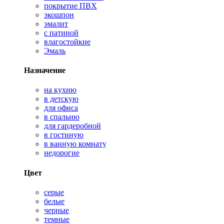
покрытие ПВХ
экошпон
эмалит
с патиной
влагостойкие
Эмаль
Назначение
на кухню
в детскую
для офиса
в спальню
для гардеробной
в гостиную
в ванную комнату
недорогие
Цвет
серые
белые
черные
темные