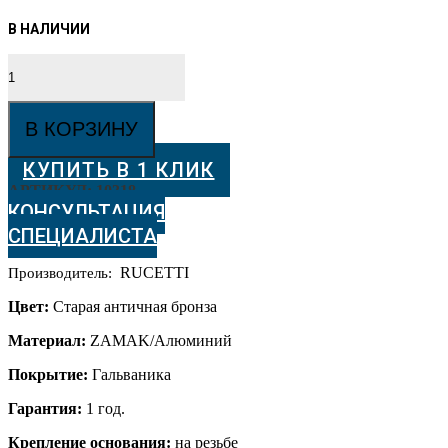
Количество
товара
Дверные
ручки
В КОРЗИНУ
Rucetti
RAP-
КУПИТЬ В 1 КЛИК
CLASSIC-
L
АРТИКУЛ:
10318
5
КОНСУЛЬТАЦИЯ
OMB
СПЕЦИАЛИСТА
Цвет
-
RUCETTI
Производитель:
старая
античная
Цвет:
Cтарая античная бронза
бронза
Материал:
ZAMAK/Алюминий
Покрытие:
Гальваника
Гарантия:
1 год.
Крепление основания:
на резьбе