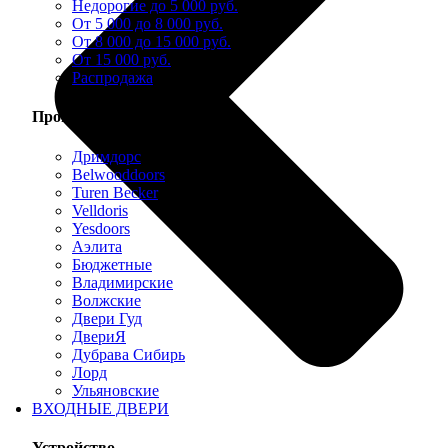
Недорогие до 5 000 руб.
От 5 000 до 8 000 руб.
От 8 000 до 15 000 руб.
От 15 000 руб.
Распродажа
Производители
Дримдорс
Belwooddoors
Turen Becker
Velldoris
Yesdoors
Аэлита
Бюджетные
Владимирские
Волжские
Двери Гуд
ДвериЯ
Дубрава Сибирь
Лорд
Ульяновские
ВХОДНЫЕ ДВЕРИ
Устройство