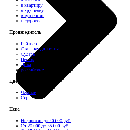
в квартиру
в хрущёвку
внутренние
недорогие
Производитель
Райтвер
Стальная династия
Сударь
Выбор
Дива
российские
Цвет
Черные
Серые
Цена
Недорогие до 20 000 руб.
От 20 000 до 35 000 руб.