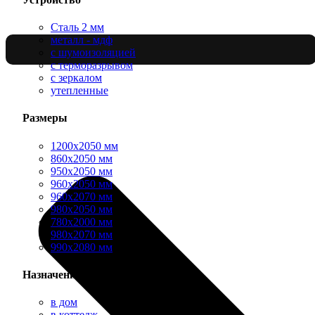
Сталь 2 мм
металл - мдф
с шумоизоляцией
с терморазрывом
с зеркалом
утепленные
Размеры
1200х2050 мм
860х2050 мм
950х2050 мм
960х2050 мм
960х2070 мм
980х2050 мм
780х2000 мм
980х2070 мм
990х2080 мм
Назначение
в дом
в коттедж