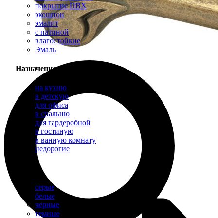
покрытие ПВХ
экошпон
эмалит
с патиной
влагостойкие
Эмаль
Назначение
на кухню
в детскую
для офиса
в спальню
для гардеробной
в гостиную
в ванную комнату
недорогие
Цвет
серые
белые
черные
темные