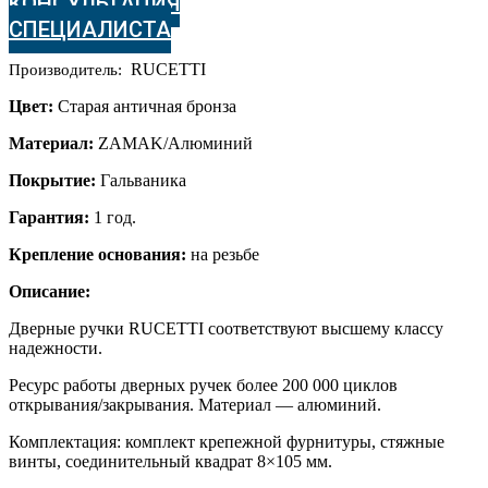
КОНСУЛЬТАЦИЯ
OMB
СПЕЦИАЛИСТА
Цвет
-
RUCETTI
Производитель:
старая
античная
Цвет:
Cтарая античная бронза
бронза
Материал:
ZAMAK/Алюминий
Покрытие:
Гальваника
Гарантия:
1 год.
Крепление основания:
на резьбе
Описание:
Дверные ручки RUCETTI соответствуют высшему классу
надежности.
Ресурс работы дверных ручек более 200 000 циклов
открывания/закрывания. Материал — алюминий.
Комплектация: комплект крепежной фурнитуры, стяжные
винты, соединительный квадрат 8×105 мм.