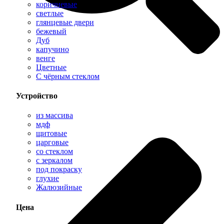
коричневые
светлые
глянцевые двери
бежевый
Дуб
капучино
венге
Цветные
С чёрным стеклом
Устройство
из массива
мдф
щитовые
царговые
со стеклом
с зеркалом
под покраску
глухие
Жалюзийные
Цена