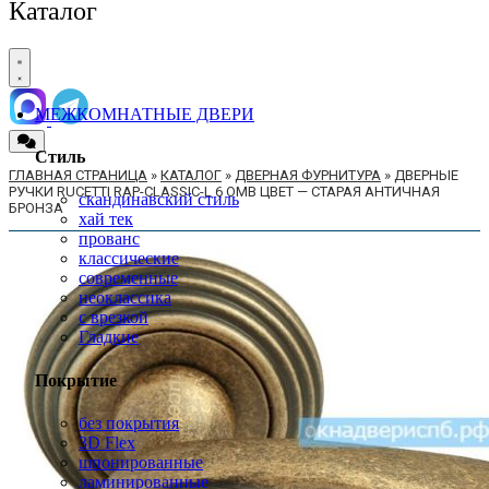
Каталог
МЕЖКОМНАТНЫЕ ДВЕРИ
Стиль
ГЛАВНАЯ СТРАНИЦА
»
КАТАЛОГ
»
ДВЕРНАЯ ФУРНИТУРА
»
ДВЕРНЫЕ
РУЧКИ RUCETTI RAP-CLASSIC-L 6 OMB ЦВЕТ — СТАРАЯ АНТИЧНАЯ
скандинавский стиль
БРОНЗА
хай тек
прованс
классические
современные
неоклассика
с врезкой
Гладкие
Покрытие
без покрытия
3D Flex
шпонированные
ламинированные