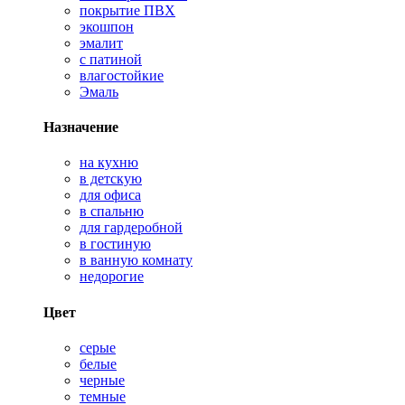
покрытие ПВХ
экошпон
эмалит
с патиной
влагостойкие
Эмаль
Назначение
на кухню
в детскую
для офиса
в спальню
для гардеробной
в гостиную
в ванную комнату
недорогие
Цвет
серые
белые
черные
темные