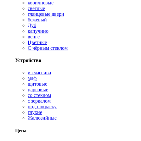
коричневые
светлые
глянцевые двери
бежевый
Дуб
капучино
венге
Цветные
С чёрным стеклом
Устройство
из массива
мдф
щитовые
царговые
со стеклом
с зеркалом
под покраску
глухие
Жалюзийные
Цена