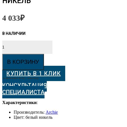
НИКЕЛЬ
4 033
₽
Количество
товара
Ручка
ARCHIE
В КОРЗИНУ
S010
110HH,
КУПИТЬ В 1 КЛИК
белый
никель
АРТИКУЛ:
10108
КОНСУЛЬТАЦИЯ
СПЕЦИАЛИСТА
Характеристики
:
Производитель:
Archie
Цвет: белый никель