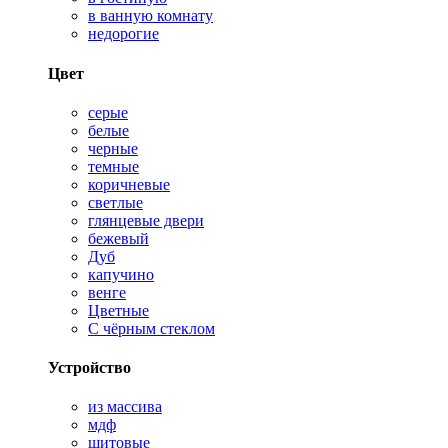
в ванную комнату
недорогие
Цвет
серые
белые
черные
темные
коричневые
светлые
глянцевые двери
бежевый
Дуб
капучино
венге
Цветные
С чёрным стеклом
Устройство
из массива
мдф
щитовые