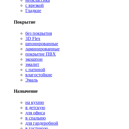
неоклассика
с врезкой
Гладкие
Покрытие
без покрытия
3D Flex
шпонированные
ламинированные
покрытие ПВХ
экошпон
эмалит
с патиной
влагостойкие
Эмаль
Назначение
на кухню
в детскую
для офиса
в спальню
для гардеробной
в гостиную