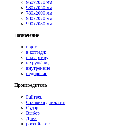
960х2070 мм
980х2050 мм
780х2000 мм
980х2070 мм
990х2080 мм
Назначение
в дом
в коттедж
в квартиру
в хрущёвку
внутренние
недорогие
Производитель
Райтвер
Стальная династия
Сударь
Выбор
Дива
российские