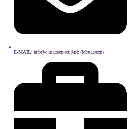
E-MAIL:
info@окнадвериспб.рф (Менеджер)