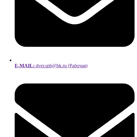
E-MAIL:
dver.spb@bk.ru (Рабочая)