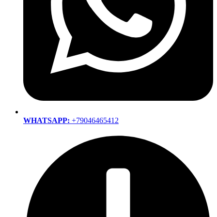
WHATSAPP:
+79046465412