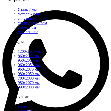
Сталь 2 мм
металл - мдф
с шумоизоляцией
с терморазрывом
с зеркалом
утепленные
Размеры
1200х2050 мм
860х2050 мм
950х2050 мм
960х2050 мм
960х2070 мм
980х2050 мм
780х2000 мм
980х2070 мм
990х2080 мм
Назначение
в дом
в коттедж