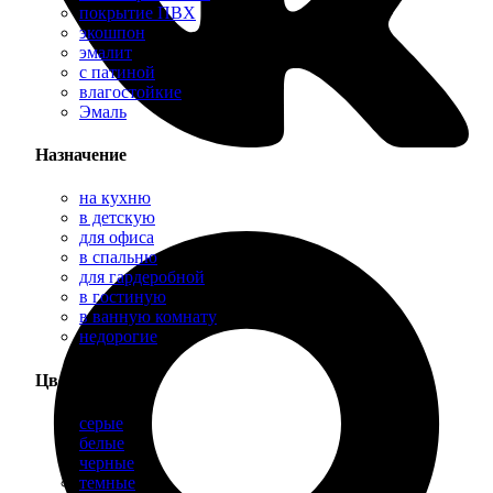
покрытие ПВХ
экошпон
эмалит
с патиной
влагостойкие
Эмаль
Назначение
на кухню
в детскую
для офиса
в спальню
для гардеробной
в гостиную
в ванную комнату
недорогие
Цвет
серые
белые
черные
темные