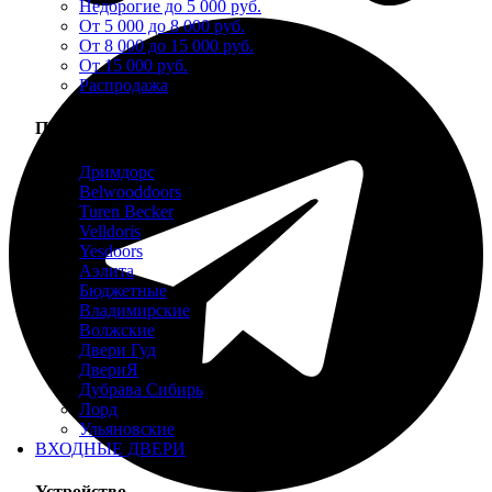
Недорогие до 5 000 руб.
От 5 000 до 8 000 руб.
От 8 000 до 15 000 руб.
От 15 000 руб.
Распродажа
Производители
Дримдорс
Belwooddoors
Turen Becker
Velldoris
Yesdoors
Аэлита
Бюджетные
Владимирские
Волжские
Двери Гуд
ДвериЯ
Дубрава Сибирь
Лорд
Ульяновские
ВХОДНЫЕ ДВЕРИ
Устройство