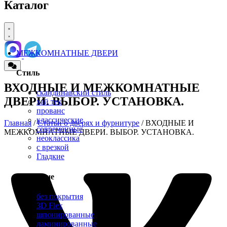
Каталог
МЕЖКОМНАТНЫЕ ДВЕРИ
Стиль
ВХОДНЫЕ И МЕЖКОМНАТНЫЕ
скандинавский стиль
ДВЕРИ. ВЫБОР. УСТАНОВКА.
хай тек
прованс
классические
Главная
/
Статьи о дверях и фурнитуре
/ ВХОДНЫЕ И
современные
МЕЖКОМНАТНЫЕ ДВЕРИ. ВЫБОР. УСТАНОВКА.
неоклассика
с врезкой
Гладкие
Покрытие
без покрытия
3D Flex
шпонированные
ламинированные