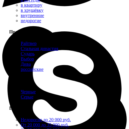
в квартиру
в хрущёвку
внутренние
недорогие
Производитель
Райтвер
Стальная династия
Сударь
Выбор
Дива
российские
Цвет
Черные
Серые
Цена
Недорогие до 20 000 руб.
От 20 000 до 35 000 руб.