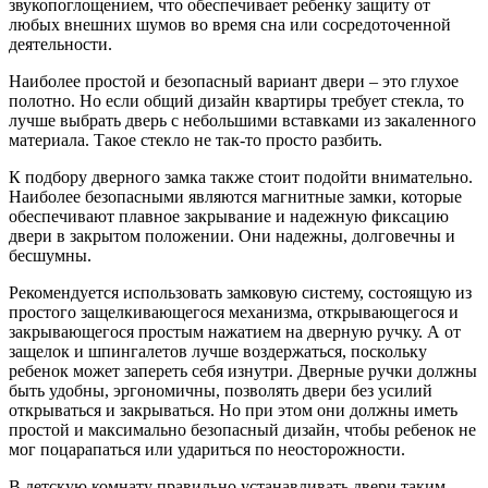
звукопоглощением, что обеспечивает ребенку защиту от
любых внешних шумов во время сна или сосредоточенной
деятельности.
Наиболее простой и безопасный вариант двери – это глухое
полотно. Но если общий дизайн квартиры требует стекла, то
лучше выбрать дверь с небольшими вставками из закаленного
материала. Такое стекло не так-то просто разбить.
К подбору дверного замка также стоит подойти внимательно.
Наиболее безопасными являются магнитные замки, которые
обеспечивают плавное закрывание и надежную фиксацию
двери в закрытом положении. Они надежны, долговечны и
бесшумны.
Рекомендуется использовать замковую систему, состоящую из
простого защелкивающегося механизма, открывающегося и
закрывающегося простым нажатием на дверную ручку. А от
защелок и шпингалетов лучше воздержаться, поскольку
ребенок может запереть себя изнутри. Дверные ручки должны
быть удобны, эргономичны, позволять двери без усилий
открываться и закрываться. Но при этом они должны иметь
простой и максимально безопасный дизайн, чтобы ребенок не
мог поцарапаться или удариться по неосторожности.
В детскую комнату правильно устанавливать двери таким