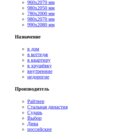
960х2070 мм
980х2050 мм
780х2000 мм
980х2070 мм
990х2080 мм
Назначение
в дом
в коттедж
в квартиру
в хрущёвку
внутренние
недорогие
Производитель
Райтвер
Стальная династия
Сударь
Выбор
Дива
российские