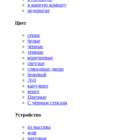
в ванную комнату
недорогие
Цвет
серые
белые
черные
темные
коричневые
светлые
глянцевые двери
бежевый
Дуб
капучино
венге
Цветные
С чёрным стеклом
Устройство
из массива
мдф
щитовые