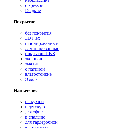
неоклассика
с врезкой
Гладкие
Покрытие
без покрытия
3D Flex
шпонированные
ламинированные
покрытие ПВХ
экошпон
эмалит
с патиной
влагостойкие
Эмаль
Назначение
на кухню
в детскую
для офиса
в спальню
для гардеробной
в гостиную