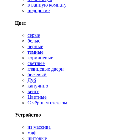
в ванную комнату
недорогие
Цвет
серые
белые
черные
темные
коричневые
светлые
глянцевые двери
бежевый
Дуб
капучино
венге
Цветные
С чёрным стеклом
Устройство
из массива
мдф
щитовые