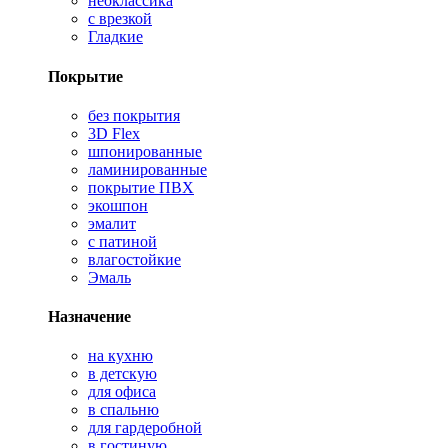
неоклассика
с врезкой
Гладкие
Покрытие
без покрытия
3D Flex
шпонированные
ламинированные
покрытие ПВХ
экошпон
эмалит
с патиной
влагостойкие
Эмаль
Назначение
на кухню
в детскую
для офиса
в спальню
для гардеробной
в гостиную