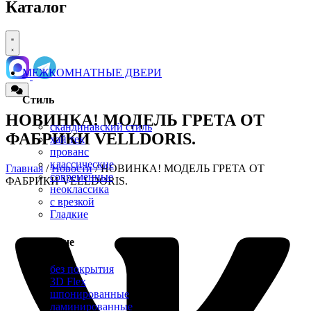
Каталог
МЕЖКОМНАТНЫЕ ДВЕРИ
Стиль
НОВИНКА! МОДЕЛЬ ГРЕТА ОТ
скандинавский стиль
ФАБРИКИ VELLDORIS.
хай тек
прованс
классические
Главная
/
Новости
/ НОВИНКА! МОДЕЛЬ ГРЕТА ОТ
современные
ФАБРИКИ VELLDORIS.
неоклассика
с врезкой
Гладкие
Покрытие
без покрытия
3D Flex
шпонированные
ламинированные