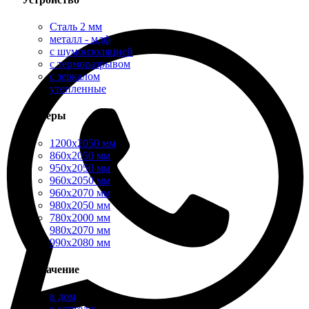
Сталь 2 мм
металл - мдф
с шумоизоляцией
с терморазрывом
с зеркалом
утепленные
Размеры
1200х2050 мм
860х2050 мм
950х2050 мм
960х2050 мм
960х2070 мм
980х2050 мм
780х2000 мм
980х2070 мм
990х2080 мм
Назначение
в дом
в коттедж