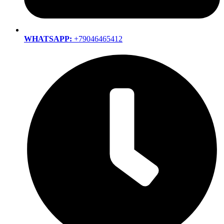
WHATSAPP:
+79046465412