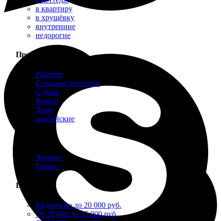
в квартиру
в хрущёвку
внутренние
недорогие
Производитель
Райтвер
Стальная династия
Сударь
Выбор
Дива
российские
Цвет
Черные
Серые
Цена
Недорогие до 20 000 руб.
От 20 000 до 35 000 руб.