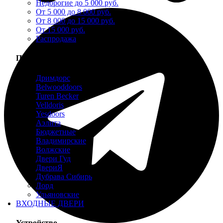
Недорогие до 5 000 руб.
От 5 000 до 8 000 руб.
От 8 000 до 15 000 руб.
От 15 000 руб.
Распродажа
Производители
Дримдорс
Belwooddoors
Turen Becker
Velldoris
Yesdoors
Аэлита
Бюджетные
Владимирские
Волжские
Двери Гуд
ДвериЯ
Дубрава Сибирь
Лорд
Ульяновские
ВХОДНЫЕ ДВЕРИ
Устройство