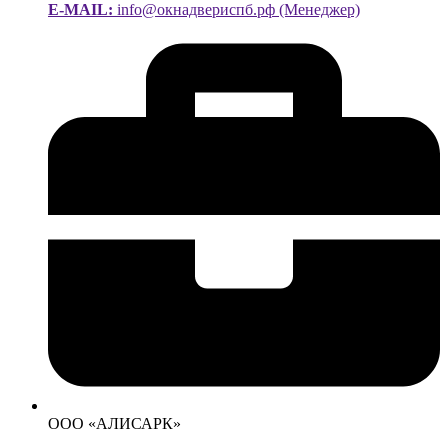
E-MAIL:
info@окнадвериспб.рф (Менеджер)
ООО «АЛИСАРК»