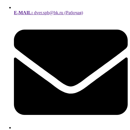
E-MAIL:
dver.spb@bk.ru (Рабочая)