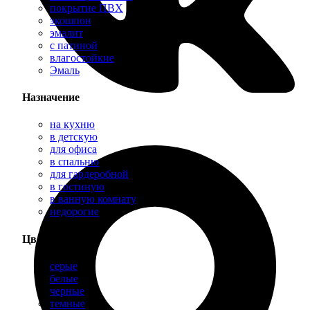
покрытие ПВХ
экошпон
эмалит
с патиной
влагостойкие
Эмаль
Назначение
на кухню
в детскую
для офиса
в спальню
для гардеробной
в гостиную
в ванную комнату
недорогие
Цвет
серые
белые
черные
темные