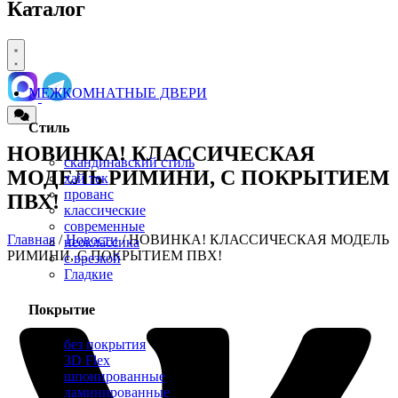
Каталог
МЕЖКОМНАТНЫЕ ДВЕРИ
Стиль
НОВИНКА! КЛАССИЧЕСКАЯ
скандинавский стиль
МОДЕЛЬ РИМИНИ, С ПОКРЫТИЕМ
хай тек
прованс
ПВХ!
классические
современные
Главная
/
Новости
/ НОВИНКА! КЛАССИЧЕСКАЯ МОДЕЛЬ
неоклассика
РИМИНИ, С ПОКРЫТИЕМ ПВХ!
с врезкой
Гладкие
Покрытие
без покрытия
3D Flex
шпонированные
ламинированные