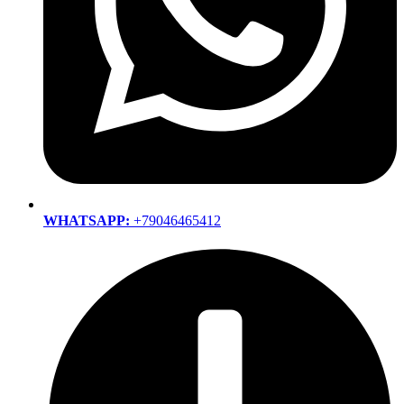
WHATSAPP:
+79046465412