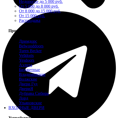
Недорогие до 5 000 руб.
От 5 000 до 8 000 руб.
От 8 000 до 15 000 руб.
От 15 000 руб.
Распродажа
Производители
Дримдорс
Belwooddoors
Turen Becker
Velldoris
Yesdoors
Аэлита
Бюджетные
Владимирские
Волжские
Двери Гуд
ДвериЯ
Дубрава Сибирь
Лорд
Ульяновские
ВХОДНЫЕ ДВЕРИ
Устройство