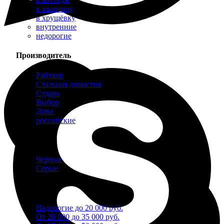
в квартиру
в хрущёвку
внутренние
недорогие
Производитель
Райтвер
Стальная династия
Сударь
Выбор
Дива
российские
Цвет
Черные
Серые
Цена
Недорогие до 20 000 руб.
От 20 000 до 35 000 руб.