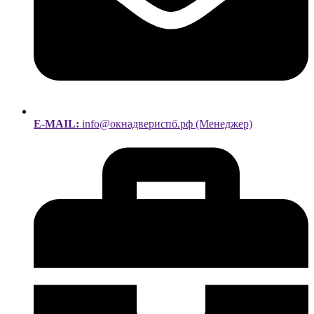
E-MAIL:
info@окнадвериспб.рф (Менеджер)