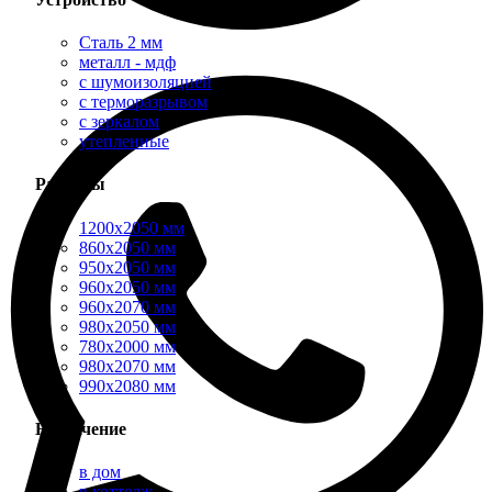
Сталь 2 мм
металл - мдф
с шумоизоляцией
с терморазрывом
с зеркалом
утепленные
Размеры
1200х2050 мм
860х2050 мм
950х2050 мм
960х2050 мм
960х2070 мм
980х2050 мм
780х2000 мм
980х2070 мм
990х2080 мм
Назначение
в дом
в коттедж