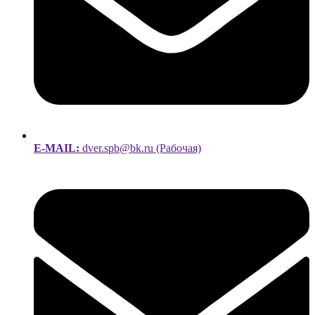
E-MAIL:
dver.spb@bk.ru (Рабочая)