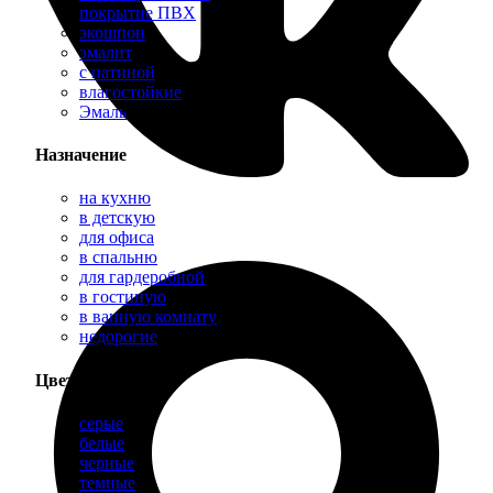
покрытие ПВХ
экошпон
эмалит
с патиной
влагостойкие
Эмаль
Назначение
на кухню
в детскую
для офиса
в спальню
для гардеробной
в гостиную
в ванную комнату
недорогие
Цвет
серые
белые
черные
темные