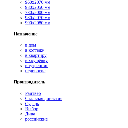
960х2070 мм
980х2050 мм
780х2000 мм
980х2070 мм
990х2080 мм
Назначение
в дом
в коттедж
в квартиру
в хрущёвку
внутренние
недорогие
Производитель
Райтвер
Стальная династия
Сударь
Выбор
Дива
российские