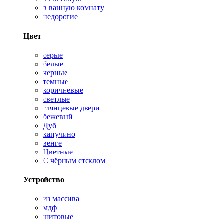
в ванную комнату
недорогие
Цвет
серые
белые
черные
темные
коричневые
светлые
глянцевые двери
бежевый
Дуб
капучино
венге
Цветные
С чёрным стеклом
Устройство
из массива
мдф
щитовые