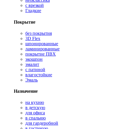
неоклассика
с врезкой
Гладкие
Покрытие
без покрытия
3D Flex
шпонированные
ламинированные
покрытие ПВХ
экошпон
эмалит
с патиной
влагостойкие
Эмаль
Назначение
на кухню
в детскую
для офиса
в спальню
для гардеробной
в гостиную