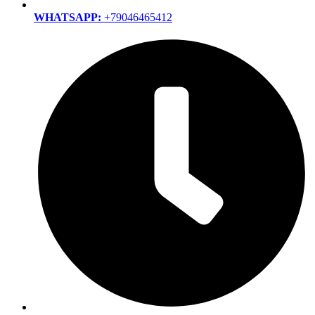
WHATSAPP:
+79046465412