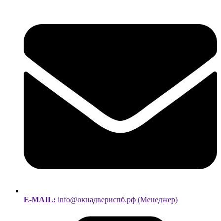
E-MAIL:
info@окнадвериспб.рф (Менеджер)