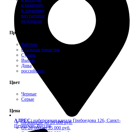
в квартиру
в хрущёвку
внутренние
недорогие
Производитель
Райтвер
Стальная династия
Сударь
Выбор
Дива
российские
Цвет
Черные
Серые
Цена
АДРЕС:
набережная канала Грибоедова 126, Санкт-
Недорогие до 20 000 руб.
Петербург, Россия
От 20 000 до 35 000 руб.