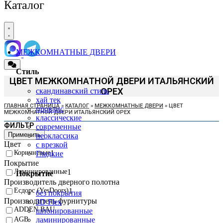
Каталог
МЕЖКОМНАТНЫЕ ДВЕРИ
Стиль
ЦВЕТ МЕЖКОМНАТНОЙ ДВЕРИ ИТАЛЬЯНСКИЙ
ОРЕХ
скандинавский стиль
хай тек
ГЛАВНАЯ СТРАНИЦА
»
КАТАЛОГ
»
МЕЖКОМНАТНЫЕ ДВЕРИ
»
ЦВЕТ
прованс
МЕЖКОМНАТНОЙ ДВЕРИ ИТАЛЬЯНСКИЙ ОРЕХ
классические
ФИЛЬТР
современные
Применить
неоклассика
Цвет
с врезкой
Коричневые
1
Гладкие
Покрытие
Ламинированные
1
Покрытие
Производитель дверного полотна
Есдорс (YesDoors)
1
без покрытия
Производитель фурнитуры
3D Flex
ADDEN BAU
шпонированные
ламинированные
AGB