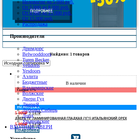
Недорогие до 5 000 руб.
От 5 000 до 8 000 руб.
От 8 000 до 15 000 руб.
От 15 000 руб.
Распродажа
Производители
Дримдорс
Belwooddoors
Найдено: 1 товаров
Turen Becker
Velldoris
Yesdoors
Аэлита
Бюджетные
Владимирские
Скидка: 37%
Волжские
Двери Гуд
ДвериЯ
РАСПРОДАЖА
Дубрава Сибирь
5 000
₽
3 147
₽
Лорд
ДВЕРЬ ПГ ЛАМИНИРОВАННАЯ ГЛАДКАЯ (1Г1) ИТАЛЬЯНСКИЙ ОРЕХ
Ульяновские
5 000
₽
3 147
₽
ВХОДНЫЕ ДВЕРИ
Подробнее
Устройство