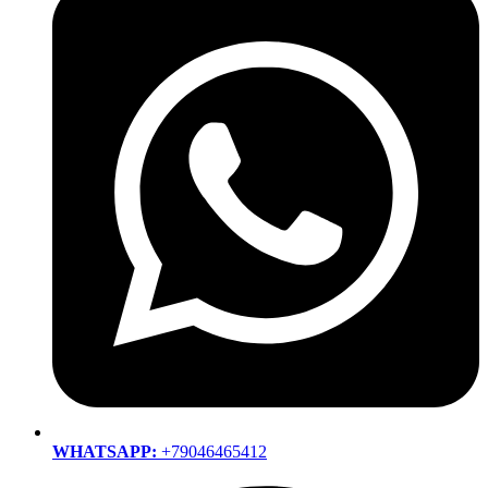
WHATSAPP:
+79046465412