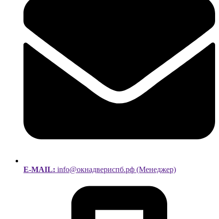
E-MAIL:
info@окнадвериспб.рф (Менеджер)