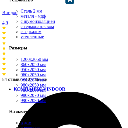
Сталь 2 мм
Виндор
металл - мдф
с шумоизоляцией
4,9
с терморазрывом
с зеркалом
утепленные
Размеры
1200х2050 мм
860х2050 мм
950х2050 мм
960х2050 мм
84 отзыва • 107 оценок
960х2070 мм
980х2050 мм
КОМПАНИЯ VINDOOR
780х2000 мм
980х2070 мм
990х2080 мм
Назначение
в дом
в коттедж