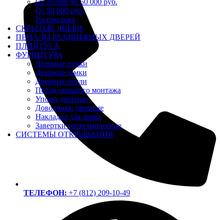
От 35 000 до 50 000 руб.
От 50 000 руб.
Распродажа
СКРЫТЫЕ ДВЕРИ
ПЕНАЛЫ РАЗДВИЖНЫХ ДВЕРЕЙ
ПЛИНТУСА
ФУРНИТУРА
Дверные ручки
Дверные замки
Дверные петли
Петли скрытого монтажа
Упоры дверные
Доводчики дверные
Накладка для замка
Завертки сантехнические
СИСТЕМЫ ОТКРЫВАНИЯ
ТЕЛЕФОН:
+7 (812) 209-10-49