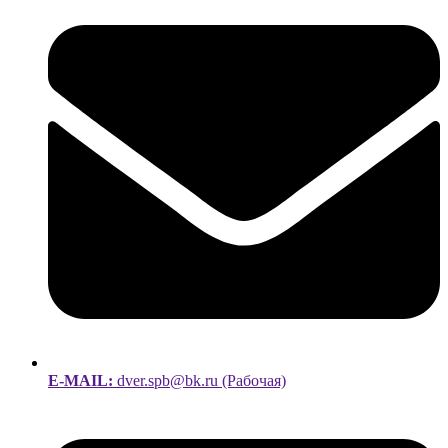
E-MAIL:
dver.spb@bk.ru (Рабочая)