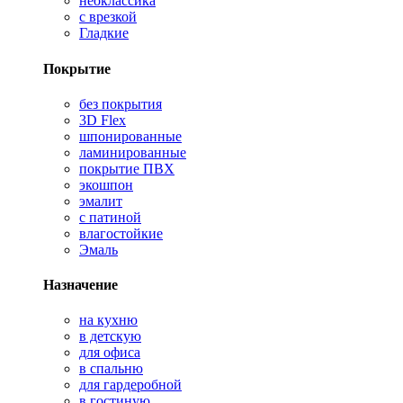
неоклассика
с врезкой
Гладкие
Покрытие
без покрытия
3D Flex
шпонированные
ламинированные
покрытие ПВХ
экошпон
эмалит
с патиной
влагостойкие
Эмаль
Назначение
на кухню
в детскую
для офиса
в спальню
для гардеробной
в гостиную