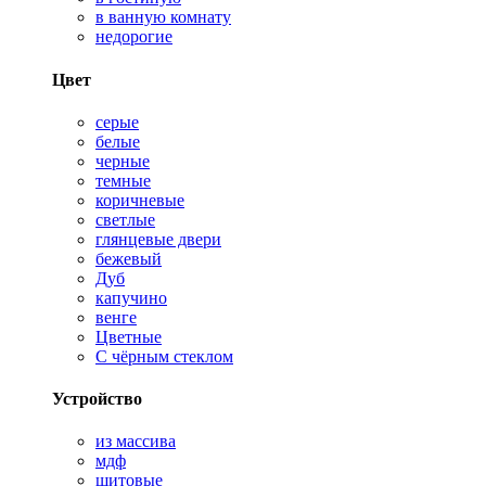
в ванную комнату
недорогие
Цвет
серые
белые
черные
темные
коричневые
светлые
глянцевые двери
бежевый
Дуб
капучино
венге
Цветные
С чёрным стеклом
Устройство
из массива
мдф
щитовые