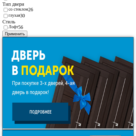
Тип двери
со стеклом
26
глухая
30
Стиль
Лофт
56
Применить