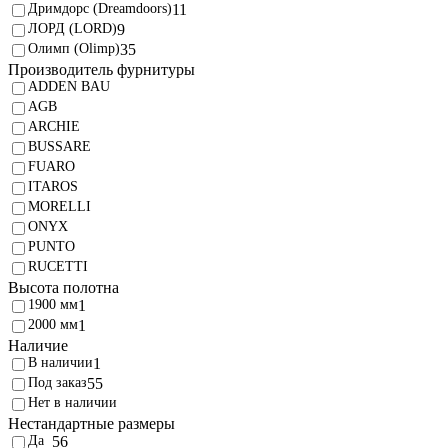
Дримдорс (Dreamdoors)
11
ЛОРД (LORD)
9
Олимп (Olimp)
35
Производитель фурнитуры
ADDEN BAU
AGB
ARCHIE
BUSSARE
FUARO
ITAROS
MORELLI
ONYX
PUNTO
RUCETTI
Высота полотна
1900 мм
1
2000 мм
1
Наличие
В наличии
1
Под заказ
55
Нет в наличии
Нестандартные размеры
56