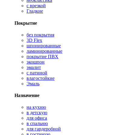
неоклассика
с врезкой
Гладкие
Покрытие
без покрытия
3D Flex
шпонированные
ламинированные
покрытие ПВХ
экошпон
эмалит
с патиной
влагостойкие
Эмаль
Назначение
на кухню
в детскую
для офиса
в спальню
для гардеробной
в гостиную