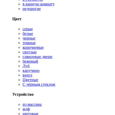
в ванную комнату
недорогие
Цвет
серые
белые
черные
темные
коричневые
светлые
глянцевые двери
бежевый
Дуб
капучино
венге
Цветные
С чёрным стеклом
Устройство
из массива
мдф
щитовые