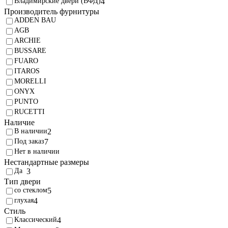
Владимирские двери (ВФД)
4
Производитель фурнитуры
ADDEN BAU
AGB
ARCHIE
BUSSARE
FUARO
ITAROS
MORELLI
ONYX
PUNTO
RUCETTI
Наличие
В наличии
2
Под заказ
7
Нет в наличии
Нестандартные размеры
3
Тип двери
со стеклом
5
глухая
4
Стиль
Классический
4