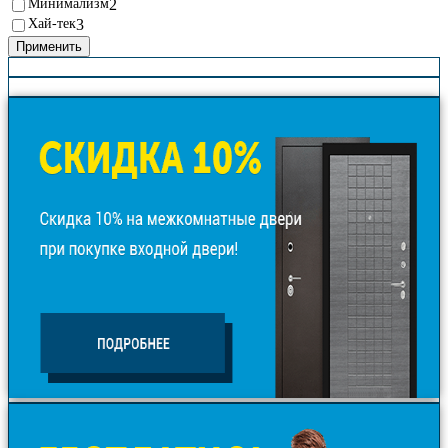
Минимализм
2
Хай-тек
3
Применить