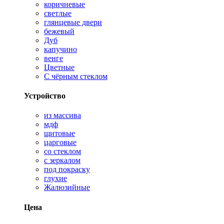
коричневые
светлые
глянцевые двери
бежевый
Дуб
капучино
венге
Цветные
С чёрным стеклом
Устройство
из массива
мдф
щитовые
царговые
со стеклом
с зеркалом
под покраску
глухие
Жалюзийные
Цена