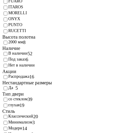
FUARO
ITAROS
MORELLI
ONYX
PUNTO
RUCETTI
Высота полотна
2000 мм
8
Наличие
В наличии
52
Под заказ
6
Нет в наличии
Акции
Распродажа
16
Нестандартные размеры
5
Тип двери
со стеклом
39
глухая
19
Стиль
Классический
20
Минимализм
3
Модерн
14