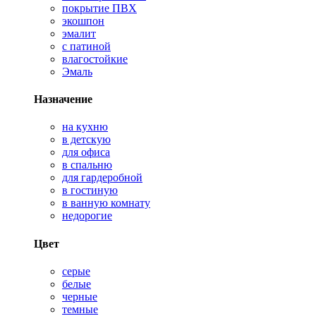
покрытие ПВХ
экошпон
эмалит
с патиной
влагостойкие
Эмаль
Назначение
на кухню
в детскую
для офиса
в спальню
для гардеробной
в гостиную
в ванную комнату
недорогие
Цвет
серые
белые
черные
темные