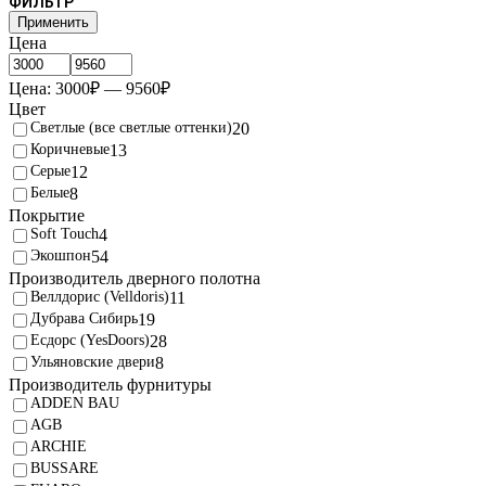
ФИЛЬТР
Применить
Цена
Цена:
3000
₽
—
9560
₽
Цвет
Светлые (все светлые оттенки)
20
Коричневые
13
Серые
12
Белые
8
Покрытие
Soft Touch
4
Экошпон
54
Производитель дверного полотна
Веллдорис (Velldoris)
11
Дубрава Сибирь
19
Есдорс (YesDoors)
28
Ульяновские двери
8
Производитель фурнитуры
ADDEN BAU
AGB
ARCHIE
BUSSARE