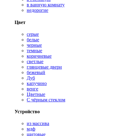
в ванную комнату
недорогие
Цвет
серые
белые
черные
темные
коричневые
светлые
глянцевые двери
бежевый
Дуб
капучино
венге
Цветные
С чёрным стеклом
Устройство
из массива
мдф
щитовые