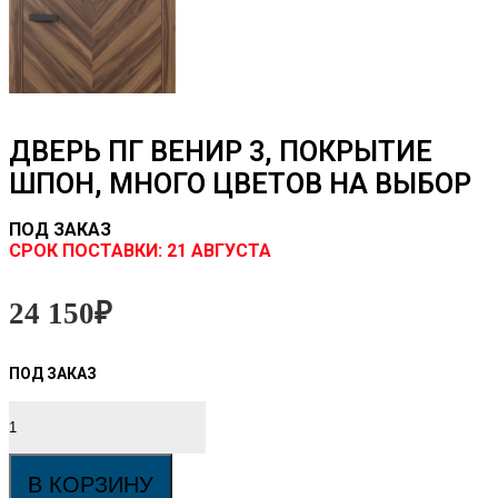
ДВЕРЬ ПГ ВЕНИР 3, ПОКРЫТИЕ
ШПОН, МНОГО ЦВЕТОВ НА ВЫБОР
ПОД ЗАКАЗ
CРОК ПОСТАВКИ:
21 АВГУСТА
24 150
₽
Количество
товара
Дверь
ПГ
В КОРЗИНУ
Венир