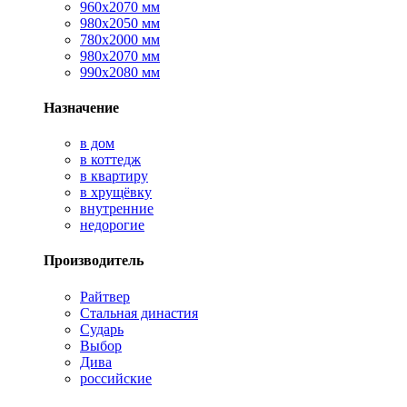
960х2070 мм
980х2050 мм
780х2000 мм
980х2070 мм
990х2080 мм
Назначение
в дом
в коттедж
в квартиру
в хрущёвку
внутренние
недорогие
Производитель
Райтвер
Стальная династия
Сударь
Выбор
Дива
российские