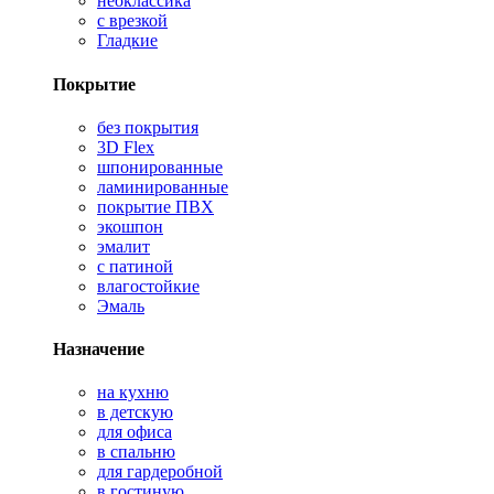
неоклассика
с врезкой
Гладкие
Покрытие
без покрытия
3D Flex
шпонированные
ламинированные
покрытие ПВХ
экошпон
эмалит
с патиной
влагостойкие
Эмаль
Назначение
на кухню
в детскую
для офиса
в спальню
для гардеробной
в гостиную