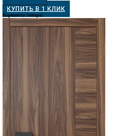
3,
КУПИТЬ В 1 КЛИК
покрытие
ШПОН,
Варианты товара:
много
цветов
на
выбор