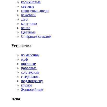
коричневые
светлые
глянцевые двери
бежевый
Дуб
капучино
венге
Цветные
С чёрным стеклом
Устройство
из массива
мдф
щитовые
царговые
со стеклом
с зеркалом
под покраску
глухие
Жалюзийные
Цена