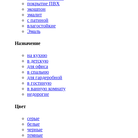
покрытие ПВХ
экошпон
эмалит
с патиной
влагостойкие
Эмаль
Назначение
на кухню
в детскую
для офиса
в спальню
для гардеробной
в гостиную
в ванную комнату
недорогие
Цвет
серые
белые
черные
темные