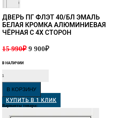
ДВЕРЬ ПГ ФЛЭТ 40/БЛ ЭМАЛЬ
БЕЛАЯ КРОМКА АЛЮМИНИЕВАЯ
ЧЁРНАЯ С 4Х СТОРОН
15 990
₽
9 900
₽
Количество
товара
Дверь
ПГ
В КОРЗИНУ
Флэт
40/
КУПИТЬ В 1 КЛИК
БЛ
Эмаль
Варианты товара:
Белая
кромка