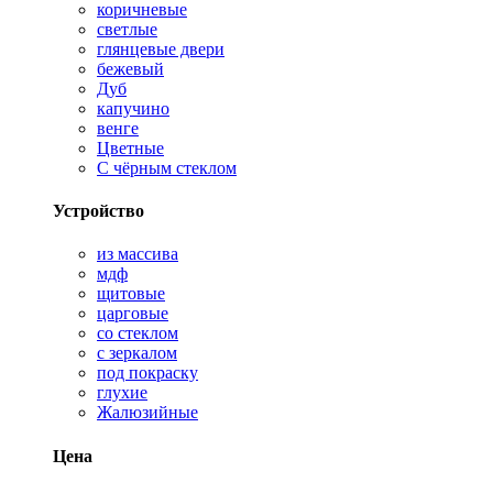
коричневые
светлые
глянцевые двери
бежевый
Дуб
капучино
венге
Цветные
С чёрным стеклом
Устройство
из массива
мдф
щитовые
царговые
со стеклом
с зеркалом
под покраску
глухие
Жалюзийные
Цена