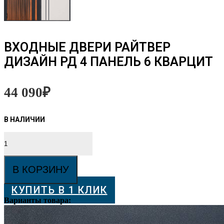
ВХОДНЫЕ ДВЕРИ РАЙТВЕР
ДИЗАЙН РД 4 ПАНЕЛЬ 6 КВАРЦИТ
44 090
₽
Количество
товара
ВХОДНЫЕ
ДВЕРИ
В КОРЗИНУ
РАЙТВЕР
ДИЗАЙН
КУПИТЬ В 1 КЛИК
РД
4
Варианты товара:
Панель
6