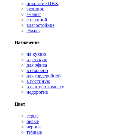
покрытие ПВХ
экошпон
эмалит
с патиной
влагостойкие
Эмаль
Назначение
на кухню
в детскую
для офиса
в спальню
для гардеробной
в гостиную
в ванную комнату
недорогие
Цвет
серые
белые
черные
темные