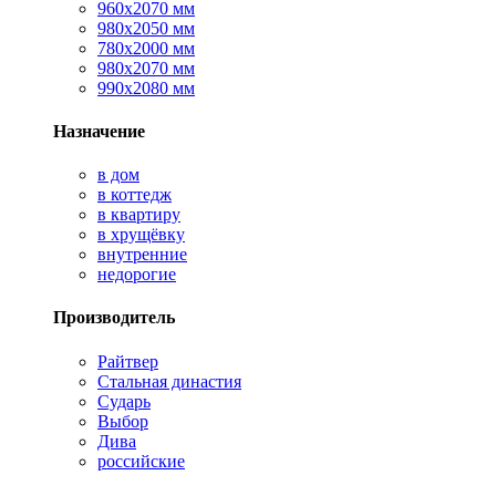
960х2070 мм
980х2050 мм
780х2000 мм
980х2070 мм
990х2080 мм
Назначение
в дом
в коттедж
в квартиру
в хрущёвку
внутренние
недорогие
Производитель
Райтвер
Стальная династия
Сударь
Выбор
Дива
российские