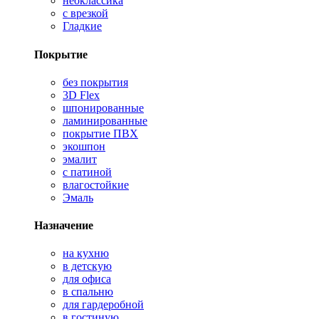
неоклассика
с врезкой
Гладкие
Покрытие
без покрытия
3D Flex
шпонированные
ламинированные
покрытие ПВХ
экошпон
эмалит
с патиной
влагостойкие
Эмаль
Назначение
на кухню
в детскую
для офиса
в спальню
для гардеробной
в гостиную