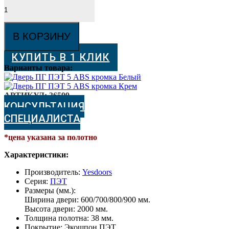
Количество
товара
Дверь
ПГ
В КОРЗИНУ
ПЭТ
5
КУПИТЬ В 1 КЛИК
ABS
кромка
Варианты товара:
Крем
АРТИКУЛ:
36599
КОНСУЛЬТАЦИЯ
СПЕЦИАЛИСТА
*цена указана за полотно
Характеристики:
Производитель:
Yesdoors
Серия:
ПЭТ
Размеры (мм.):
Ширина двери: 600/700/800/900 мм.
Высота двери: 2000 мм.
Толщина полотна: 38 мм.
Покрытие: Экошпон ПЭТ