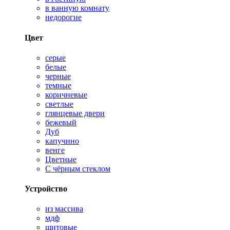
в ванную комнату
недорогие
Цвет
серые
белые
черные
темные
коричневые
светлые
глянцевые двери
бежевый
Дуб
капучино
венге
Цветные
С чёрным стеклом
Устройство
из массива
мдф
щитовые