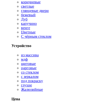
коричневые
светлые
глянцевые двери
бежевый
Дуб
капучино
венге
Цветные
С чёрным стеклом
Устройство
из массива
мдф
щитовые
царговые
со стеклом
с зеркалом
под покраску
глухие
Жалюзийные
Цена