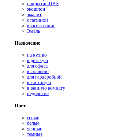
покрытие ПВХ
экошпон
эмалит
с патиной
влагостойкие
Эмаль
Назначение
на кухню
в детскую
для офиса
в спальню
для гардеробной
в гостиную
в ванную комнату
недорогие
Цвет
серые
белые
черные
темные