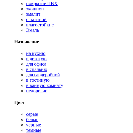
покрытие ПВХ
экошпон
эмалит
с патиной
влагостойкие
Эмаль
Назначение
на кухню
в детскую
для офиса
в спальню
для гардеробной
в гостиную
в ванную комнату
недорогие
Цвет
серые
белые
черные
темные