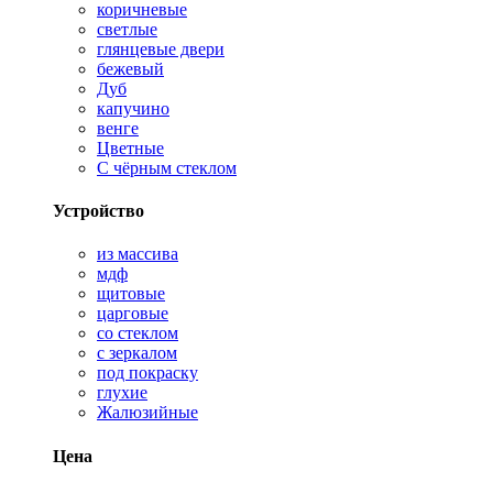
коричневые
светлые
глянцевые двери
бежевый
Дуб
капучино
венге
Цветные
С чёрным стеклом
Устройство
из массива
мдф
щитовые
царговые
со стеклом
с зеркалом
под покраску
глухие
Жалюзийные
Цена