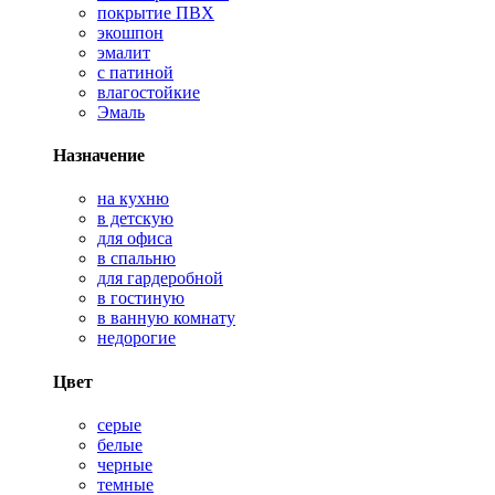
покрытие ПВХ
экошпон
эмалит
с патиной
влагостойкие
Эмаль
Назначение
на кухню
в детскую
для офиса
в спальню
для гардеробной
в гостиную
в ванную комнату
недорогие
Цвет
серые
белые
черные
темные