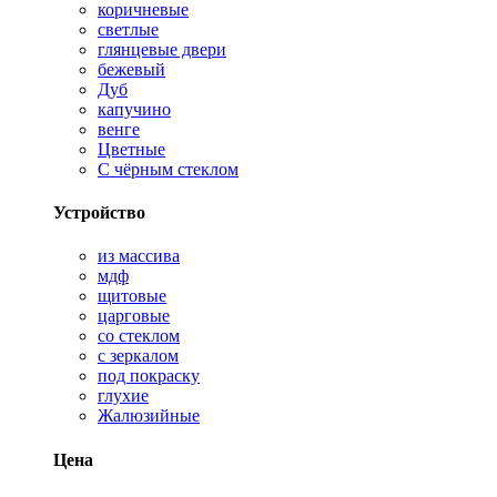
коричневые
светлые
глянцевые двери
бежевый
Дуб
капучино
венге
Цветные
С чёрным стеклом
Устройство
из массива
мдф
щитовые
царговые
со стеклом
с зеркалом
под покраску
глухие
Жалюзийные
Цена