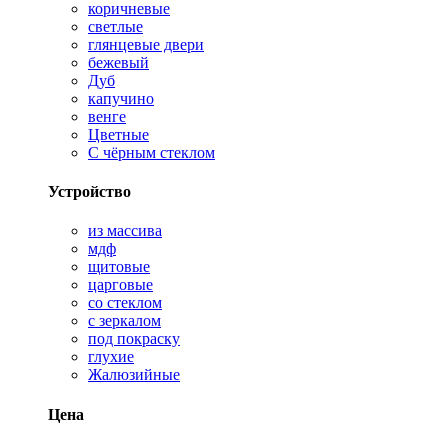
коричневые
светлые
глянцевые двери
бежевый
Дуб
капучино
венге
Цветные
С чёрным стеклом
Устройство
из массива
мдф
щитовые
царговые
со стеклом
с зеркалом
под покраску
глухие
Жалюзийные
Цена