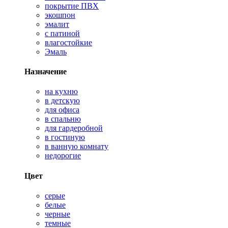
покрытие ПВХ
экошпон
эмалит
с патиной
влагостойкие
Эмаль
Назначение
на кухню
в детскую
для офиса
в спальню
для гардеробной
в гостиную
в ванную комнату
недорогие
Цвет
серые
белые
черные
темные