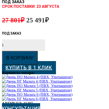
ПОД ЗАКАЗ
CРОК ПОСТАВКИ:
23 АВГУСТА
27 801
₽
25 491
₽
Количество
товара
Дверь
ПО
В КОРЗИНУ
Мальта
5
КУПИТЬ В 1 КЛИК
(ПВХ,
Ультрашпон)
Варианты товара:
АРТИКУЛ:
11207
КОНСУЛЬТАЦИЯ