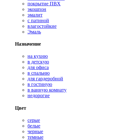
покрытие ПВХ
экошпон
эмалит
с патиной
влагостойкие
Эмаль
Назначение
на кухню
в детскую
для офиса
в спальню
для гардеробной
в гостиную
в ванную комнату
недорогие
Цвет
серые
белые
черные
темные