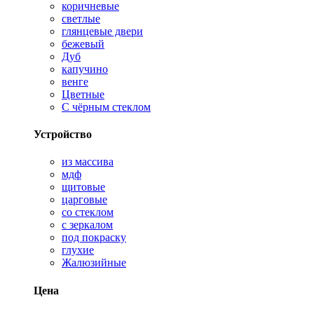
коричневые
светлые
глянцевые двери
бежевый
Дуб
капучино
венге
Цветные
С чёрным стеклом
Устройство
из массива
мдф
щитовые
царговые
со стеклом
с зеркалом
под покраску
глухие
Жалюзийные
Цена