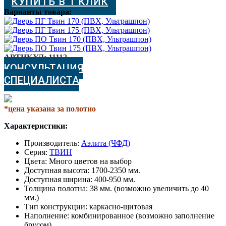
КУПИТЬ В 1 КЛИК
(ПВХ,
Ультрашпон)
Варианты товара:
АРТИКУЛ:
11112
КОНСУЛЬТАЦИЯ
СПЕЦИАЛИСТА
*цена указана за полотно
Характеристики:
Производитель:
Аэлита (ЧФД)
Серия:
ТВИН
Цвета: Много цветов на выбор
Доступная высота: 1700-2350 мм.
Доступная ширина: 400-950 мм.
Толщина полотна: 38 мм. (возможно увеличить до 40
мм.)
Тип конструкции: каркасно-щитовая
Наполнение: комбинированное (возможно заполнение
брусом)