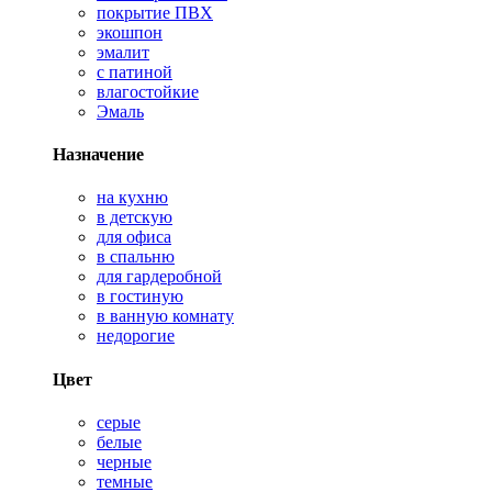
покрытие ПВХ
экошпон
эмалит
с патиной
влагостойкие
Эмаль
Назначение
на кухню
в детскую
для офиса
в спальню
для гардеробной
в гостиную
в ванную комнату
недорогие
Цвет
серые
белые
черные
темные