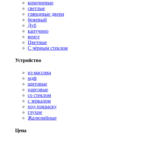
коричневые
светлые
глянцевые двери
бежевый
Дуб
капучино
венге
Цветные
С чёрным стеклом
Устройство
из массива
мдф
щитовые
царговые
со стеклом
с зеркалом
под покраску
глухие
Жалюзийные
Цена