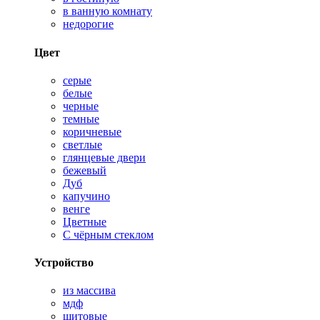
в ванную комнату
недорогие
Цвет
серые
белые
черные
темные
коричневые
светлые
глянцевые двери
бежевый
Дуб
капучино
венге
Цветные
С чёрным стеклом
Устройство
из массива
мдф
щитовые