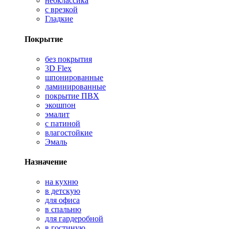
неоклассика
с врезкой
Гладкие
Покрытие
без покрытия
3D Flex
шпонированные
ламинированные
покрытие ПВХ
экошпон
эмалит
с патиной
влагостойкие
Эмаль
Назначение
на кухню
в детскую
для офиса
в спальню
для гардеробной
в гостиную