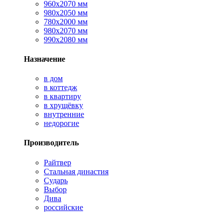
960х2070 мм
980х2050 мм
780х2000 мм
980х2070 мм
990х2080 мм
Назначение
в дом
в коттедж
в квартиру
в хрущёвку
внутренние
недорогие
Производитель
Райтвер
Стальная династия
Сударь
Выбор
Дива
российские