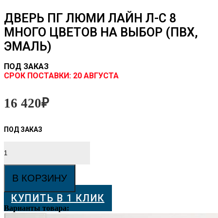
ДВЕРЬ ПГ ЛЮМИ ЛАЙН Л-С 8
МНОГО ЦВЕТОВ НА ВЫБОР (ПВХ,
ЭМАЛЬ)
ПОД ЗАКАЗ
CРОК ПОСТАВКИ:
20 АВГУСТА
16 420
₽
Количество
товара
Дверь
ПГ
В КОРЗИНУ
Люми
Лайн
КУПИТЬ В 1 КЛИК
Л-
С
Варианты товара:
8