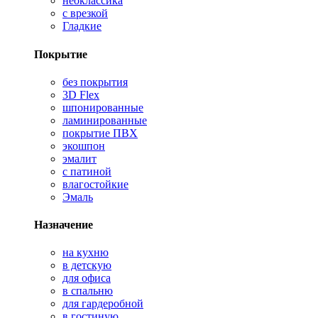
неоклассика
с врезкой
Гладкие
Покрытие
без покрытия
3D Flex
шпонированные
ламинированные
покрытие ПВХ
экошпон
эмалит
с патиной
влагостойкие
Эмаль
Назначение
на кухню
в детскую
для офиса
в спальню
для гардеробной
в гостиную