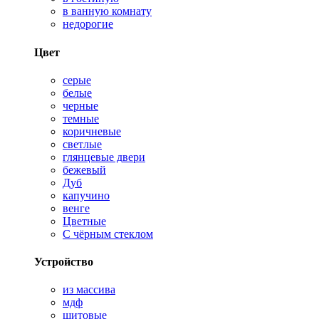
в ванную комнату
недорогие
Цвет
серые
белые
черные
темные
коричневые
светлые
глянцевые двери
бежевый
Дуб
капучино
венге
Цветные
С чёрным стеклом
Устройство
из массива
мдф
щитовые