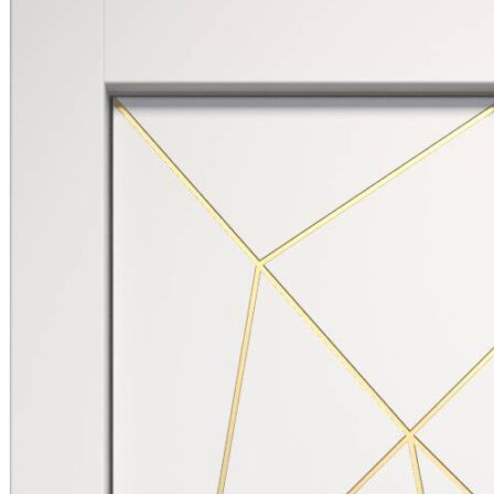
МНОГО
ЦВЕТОВ
НА
ВЫБОР
(ПВХ,
Эмаль)