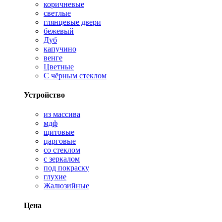
коричневые
светлые
глянцевые двери
бежевый
Дуб
капучино
венге
Цветные
С чёрным стеклом
Устройство
из массива
мдф
щитовые
царговые
со стеклом
с зеркалом
под покраску
глухие
Жалюзийные
Цена