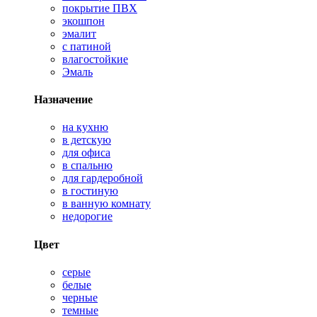
покрытие ПВХ
экошпон
эмалит
с патиной
влагостойкие
Эмаль
Назначение
на кухню
в детскую
для офиса
в спальню
для гардеробной
в гостиную
в ванную комнату
недорогие
Цвет
серые
белые
черные
темные