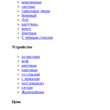
коричневые
светлые
глянцевые двери
бежевый
Дуб
капучино
венге
Цветные
С чёрным стеклом
Устройство
из массива
мдф
щитовые
царговые
со стеклом
с зеркалом
под покраску
глухие
Жалюзийные
Цена