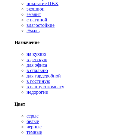
покрытие ПВХ
экошпон
эмалит
с патиной
влагостойкие
Эмаль
Назначение
на кухню
в детскую
для офиса
в спальню
для гардеробной
в гостиную
в ванную комнату
недорогие
Цвет
серые
белые
черные
темные