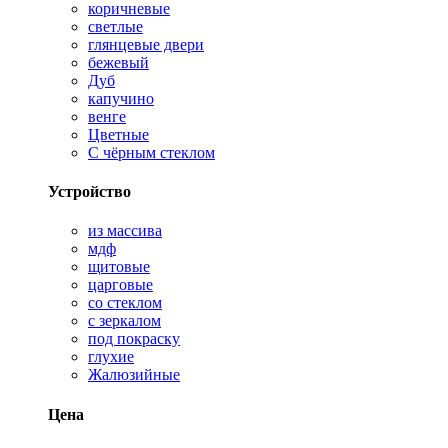
коричневые
светлые
глянцевые двери
бежевый
Дуб
капучино
венге
Цветные
С чёрным стеклом
Устройство
из массива
мдф
щитовые
царговые
со стеклом
с зеркалом
под покраску
глухие
Жалюзийные
Цена