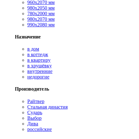
960х2070 мм
980х2050 мм
780х2000 мм
980х2070 мм
990х2080 мм
Назначение
в дом
в коттедж
в квартиру
в хрущёвку
внутренние
недорогие
Производитель
Райтвер
Стальная династия
Сударь
Выбор
Дива
российские