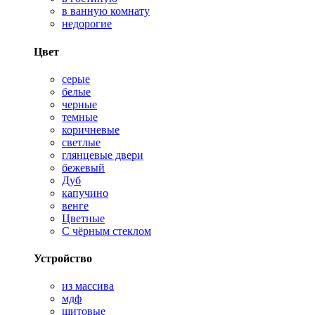
в ванную комнату
недорогие
Цвет
серые
белые
черные
темные
коричневые
светлые
глянцевые двери
бежевый
Дуб
капучино
венге
Цветные
С чёрным стеклом
Устройство
из массива
мдф
щитовые