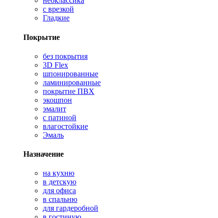
неоклассика
с врезкой
Гладкие
Покрытие
без покрытия
3D Flex
шпонированные
ламинированные
покрытие ПВХ
экошпон
эмалит
с патиной
влагостойкие
Эмаль
Назначение
на кухню
в детскую
для офиса
в спальню
для гардеробной
в гостиную