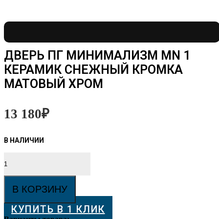
ДВЕРЬ ПГ МИНИМАЛИЗМ MN 1
КЕРАМИК СНЕЖНЫЙ КРОМКА
МАТОВЫЙ ХРОМ
13 180
₽
Количество
товара
Дверь
ПГ
В КОРЗИНУ
Минимализм
MN
КУПИТЬ В 1 КЛИК
1
Керамик