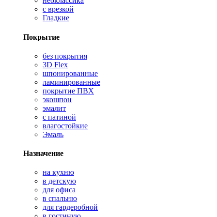
неоклассика
с врезкой
Гладкие
Покрытие
без покрытия
3D Flex
шпонированные
ламинированные
покрытие ПВХ
экошпон
эмалит
с патиной
влагостойкие
Эмаль
Назначение
на кухню
в детскую
для офиса
в спальню
для гардеробной
в гостиную