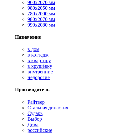
960х2070 мм
980х2050 мм
780х2000 мм
980х2070 мм
990х2080 мм
Назначение
в дом
в коттедж
в квартиру
в хрущёвку
внутренние
недорогие
Производитель
Райтвер
Стальная династия
Сударь
Выбор
Дива
российские