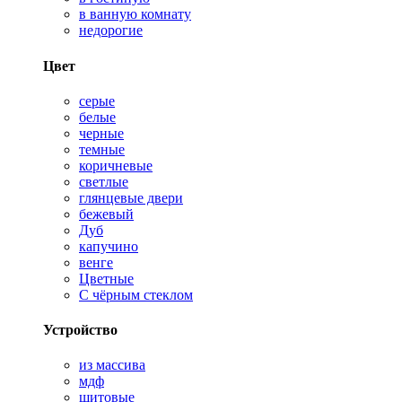
в ванную комнату
недорогие
Цвет
серые
белые
черные
темные
коричневые
светлые
глянцевые двери
бежевый
Дуб
капучино
венге
Цветные
С чёрным стеклом
Устройство
из массива
мдф
щитовые