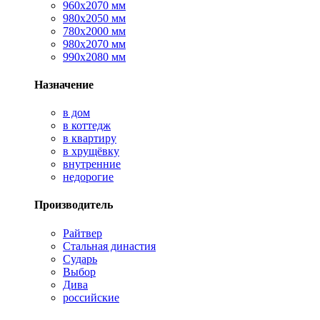
960х2070 мм
980х2050 мм
780х2000 мм
980х2070 мм
990х2080 мм
Назначение
в дом
в коттедж
в квартиру
в хрущёвку
внутренние
недорогие
Производитель
Райтвер
Стальная династия
Сударь
Выбор
Дива
российские