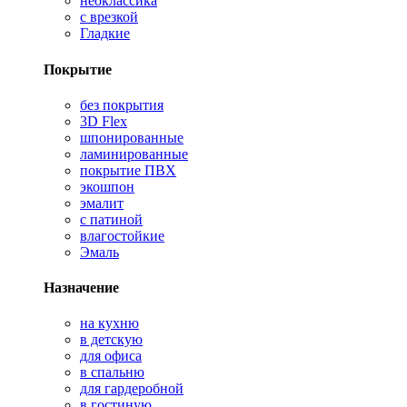
неоклассика
с врезкой
Гладкие
Покрытие
без покрытия
3D Flex
шпонированные
ламинированные
покрытие ПВХ
экошпон
эмалит
с патиной
влагостойкие
Эмаль
Назначение
на кухню
в детскую
для офиса
в спальню
для гардеробной
в гостиную