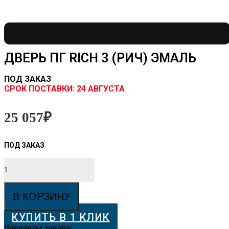
ДВЕРЬ ПГ RICH 3 (РИЧ) ЭМАЛЬ
ПОД ЗАКАЗ
CРОК ПОСТАВКИ:
24 АВГУСТА
25 057
₽
Количество
товара
Дверь
ПГ
В КОРЗИНУ
RICH
3
КУПИТЬ В 1 КЛИК
(РИЧ)
Эмаль
Варианты товара: