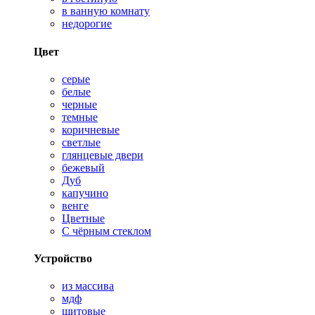
в ванную комнату
недорогие
Цвет
серые
белые
черные
темные
коричневые
светлые
глянцевые двери
бежевый
Дуб
капучино
венге
Цветные
С чёрным стеклом
Устройство
из массива
мдф
щитовые