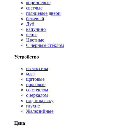
коричневые
светлые
глянцевые двери
бежевый
Дуб
капучино
венге
Цветные
С чёрным стеклом
Устройство
из массива
мдф
щитовые
царговые
со стеклом
с зеркалом
под покраску
глухие
Жалюзийные
Цена