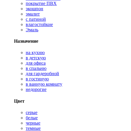
покрытие ПВХ
экошпон
эмалит
с патиной
влагостойкие
Эмаль
Назначение
на кухню
в детскую
для офиса
в спальню
для гардеробной
в гостиную
в ванную комнату
недорогие
Цвет
серые
белые
черные
темные