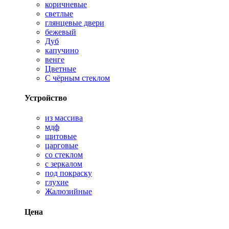
коричневые
светлые
глянцевые двери
бежевый
Дуб
капучино
венге
Цветные
С чёрным стеклом
Устройство
из массива
мдф
щитовые
царговые
со стеклом
с зеркалом
под покраску
глухие
Жалюзийные
Цена