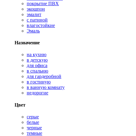
покрытие ПВХ
экошпон
эмалит
с патиной
влагостойкие
Эмаль
Назначение
на кухню
в детскую
для офиса
в спальню
для гардеробной
в гостиную
в ванную комнату
недорогие
Цвет
серые
белые
черные
темные