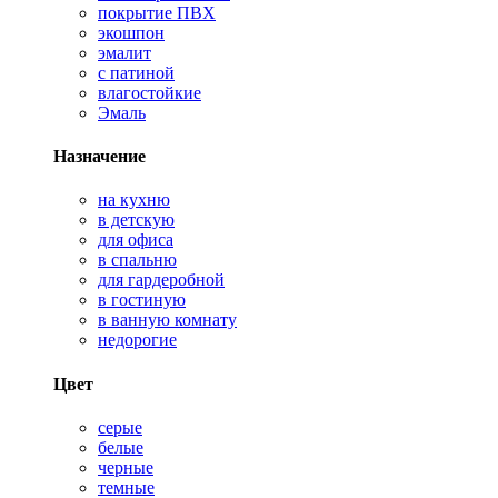
покрытие ПВХ
экошпон
эмалит
с патиной
влагостойкие
Эмаль
Назначение
на кухню
в детскую
для офиса
в спальню
для гардеробной
в гостиную
в ванную комнату
недорогие
Цвет
серые
белые
черные
темные