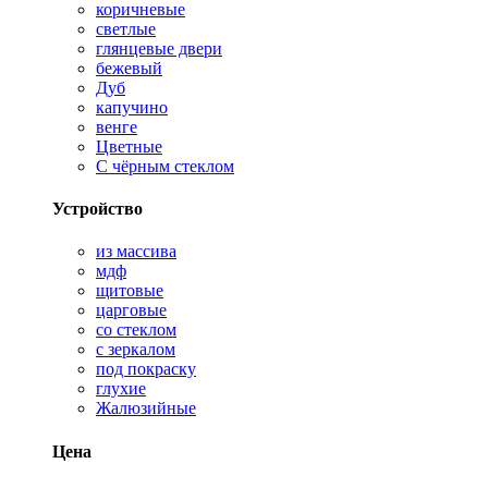
коричневые
светлые
глянцевые двери
бежевый
Дуб
капучино
венге
Цветные
С чёрным стеклом
Устройство
из массива
мдф
щитовые
царговые
со стеклом
с зеркалом
под покраску
глухие
Жалюзийные
Цена