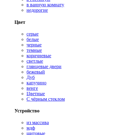
в ванную комнату
недорогие
Цвет
серые
белые
черные
темные
коричневые
светлые
глянцевые двери
бежевый
Дуб
капучино
венге
Цветные
С чёрным стеклом
Устройство
из массива
мдф
щитовые