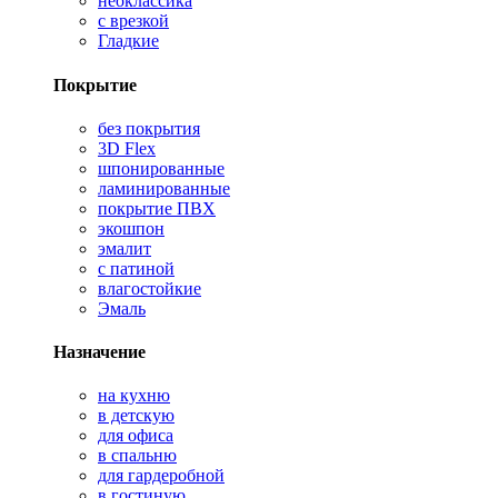
неоклассика
с врезкой
Гладкие
Покрытие
без покрытия
3D Flex
шпонированные
ламинированные
покрытие ПВХ
экошпон
эмалит
с патиной
влагостойкие
Эмаль
Назначение
на кухню
в детскую
для офиса
в спальню
для гардеробной
в гостиную