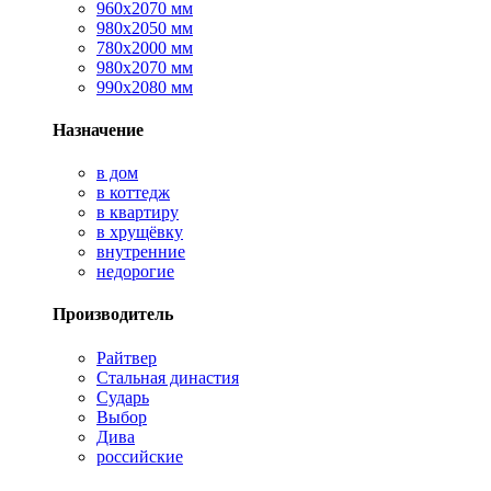
960х2070 мм
980х2050 мм
780х2000 мм
980х2070 мм
990х2080 мм
Назначение
в дом
в коттедж
в квартиру
в хрущёвку
внутренние
недорогие
Производитель
Райтвер
Стальная династия
Сударь
Выбор
Дива
российские