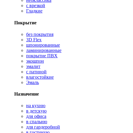
неоклассика
с врезкой
Гладкие
Покрытие
без покрытия
3D Flex
шпонированные
ламинированные
покрытие ПВХ
экошпон
эмалит
с патиной
влагостойкие
Эмаль
Назначение
на кухню
в детскую
для офиса
в спальню
для гардеробной
в гостиную