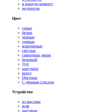
в ванную комнату
недорогие
Цвет
серые
белые
черные
темные
коричневые
светлые
глянцевые двери
бежевый
Дуб
капучино
венге
Цветные
С чёрным стеклом
Устройство
из массива
мдф
щитовые