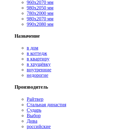
960х2070 мм
980х2050 мм
780х2000 мм
980х2070 мм
990х2080 мм
Назначение
в дом
в коттедж
в квартиру
в хрущёвку
внутренние
недорогие
Производитель
Райтвер
Стальная династия
Сударь
Выбор
Дива
российские