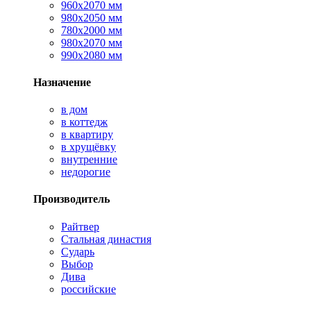
960х2070 мм
980х2050 мм
780х2000 мм
980х2070 мм
990х2080 мм
Назначение
в дом
в коттедж
в квартиру
в хрущёвку
внутренние
недорогие
Производитель
Райтвер
Стальная династия
Сударь
Выбор
Дива
российские