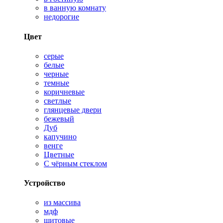
в ванную комнату
недорогие
Цвет
серые
белые
черные
темные
коричневые
светлые
глянцевые двери
бежевый
Дуб
капучино
венге
Цветные
С чёрным стеклом
Устройство
из массива
мдф
щитовые