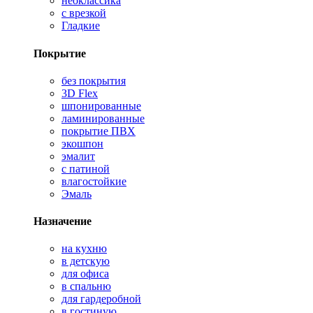
неоклассика
с врезкой
Гладкие
Покрытие
без покрытия
3D Flex
шпонированные
ламинированные
покрытие ПВХ
экошпон
эмалит
с патиной
влагостойкие
Эмаль
Назначение
на кухню
в детскую
для офиса
в спальню
для гардеробной
в гостиную