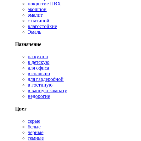
покрытие ПВХ
экошпон
эмалит
с патиной
влагостойкие
Эмаль
Назначение
на кухню
в детскую
для офиса
в спальню
для гардеробной
в гостиную
в ванную комнату
недорогие
Цвет
серые
белые
черные
темные