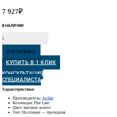
7 927
₽
Количество
товара
Дверные
ручки
В КОРЗИНУ
ARCHIE
FLOR
КУПИТЬ В 1 КЛИК
S.
GOLD
АРТИКУЛ:
26003
(PS)
КОНСУЛЬТАЦИЯ
матовое
СПЕЦИАЛИСТА
золото
проходная
Характеристики
:
Производитель:
Archie
Коллекция: Flor Line
Цвет: матовое золото
Тип: На планке — проходная