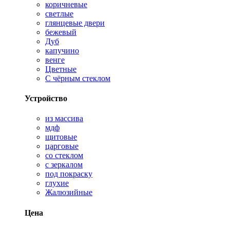
коричневые
светлые
глянцевые двери
бежевый
Дуб
капучино
венге
Цветные
С чёрным стеклом
Устройство
из массива
мдф
щитовые
царговые
со стеклом
с зеркалом
под покраску
глухие
Жалюзийные
Цена