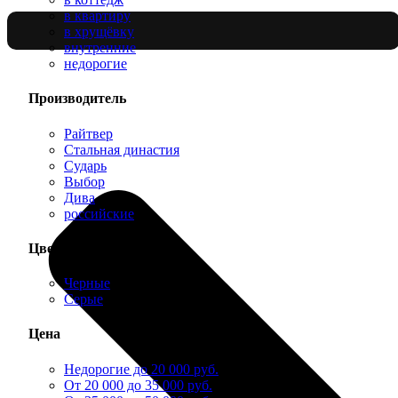
в квартиру
в хрущёвку
внутренние
недорогие
Производитель
Райтвер
Стальная династия
Сударь
Выбор
Дива
российские
Цвет
Черные
Серые
Цена
Недорогие до 20 000 руб.
От 20 000 до 35 000 руб.