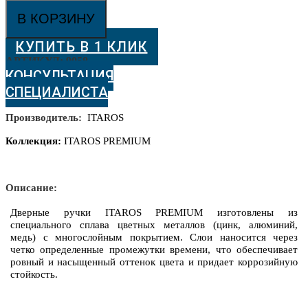
Itaros
В КОРЗИНУ
Genuya
золото:
КУПИТЬ В 1 КЛИК
элегантность
и
АРТИКУЛ:
9058
стиль
КОНСУЛЬТАЦИЯ
СПЕЦИАЛИСТА
Производитель:
ITAROS
Коллекция:
ITAROS PREMIUM
Описание:
Дверные ручки ITAROS PREMIUM изготовлены из
специального сплава цветных металлов (цинк, алюминий,
медь) с многослойным покрытием.
Слои наносится через
четко определенные промежутки времени, что обеспечивает
ровный и насыщенный оттенок цвета и придает коррозийную
стойкость.