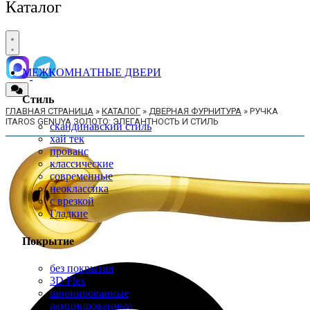
Каталог
МЕЖКОМНАТНЫЕ ДВЕРИ
Стиль
ГЛАВНАЯ СТРАНИЦА
»
КАТАЛОГ
»
ДВЕРНАЯ ФУРНИТУРА
»
РУЧКА
ITAROS GENUYA ЗОЛОТО: ЭЛЕГАНТНОСТЬ И СТИЛЬ
скандинавский стиль
хай тек
прованс
классические
современные
неоклассика
с врезкой
Гладкие
Покрытие
без покрытия
3D Flex
шпонированные
ламинированные