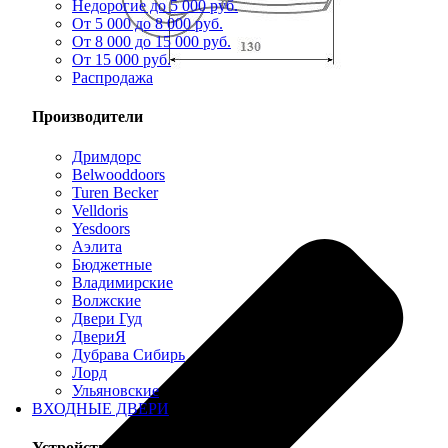
Недорогие до 5 000 руб.
От 5 000 до 8 000 руб.
От 8 000 до 15 000 руб.
От 15 000 руб.
Распродажа
Производители
Дримдорс
Belwooddoors
Turen Becker
Velldoris
Yesdoors
Аэлита
Бюджетные
Владимирские
Волжские
Двери Гуд
ДвериЯ
Дубрава Сибирь
Лорд
Ульяновские
ВХОДНЫЕ ДВЕРИ
Устройство