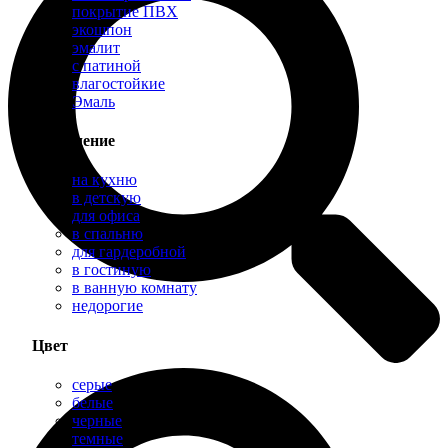
покрытие ПВХ
экошпон
эмалит
с патиной
влагостойкие
Эмаль
Назначение
на кухню
в детскую
для офиса
в спальню
для гардеробной
в гостиную
в ванную комнату
недорогие
Цвет
серые
белые
черные
темные