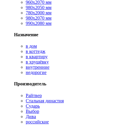
960х2070 мм
980х2050 мм
780х2000 мм
980х2070 мм
990х2080 мм
Назначение
в дом
в коттедж
в квартиру
в хрущёвку
внутренние
недорогие
Производитель
Райтвер
Стальная династия
Сударь
Выбор
Дива
российские