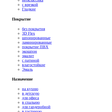
неоклассика
с врезкой
Гладкие
Покрытие
без покрытия
3D Flex
шпонированные
ламинированные
покрытие ПВХ
экошпон
эмалит
с патиной
влагостойкие
Эмаль
Назначение
на кухню
в детскую
для офиса
в спальню
для гардеробной
в гостиную