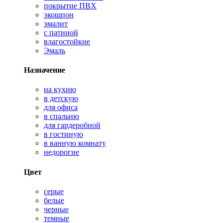
покрытие ПВХ
экошпон
эмалит
с патиной
влагостойкие
Эмаль
Назначение
на кухню
в детскую
для офиса
в спальню
для гардеробной
в гостиную
в ванную комнату
недорогие
Цвет
серые
белые
черные
темные