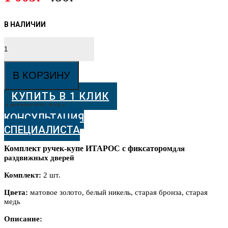
Количество
товара
Ручки-
купе
В КОРЗИНУ
с
фиксатором
КУПИТЬ В 1 КЛИК
АРТИКУЛ:
9264
КОНСУЛЬТАЦИЯ
СПЕЦИАЛИСТА
Комплект ручек-купе ИТАРОС с фиксатором
для
раздвижных дверей
Комплект:
2 шт.
Цвета:
матовое золото, белый никель, старая бронза, старая
медь
Описание: