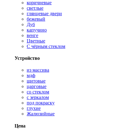
коричневые
светлые
глянцевые двери
бежевый
Дуб
капучино
венге
Цветные
С чёрным стеклом
Устройство
из массива
мдф
щитовые
царговые
со стеклом
с зеркалом
под покраску
глухие
Жалюзийные
Цена